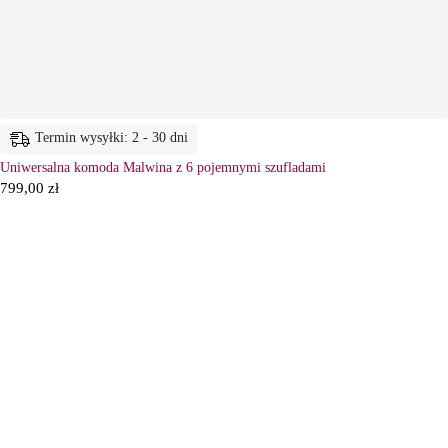
Termin wysyłki: 2 - 30 dni
Uniwersalna komoda Malwina z 6 pojemnymi szufladami
799,00
zł
6
Ł