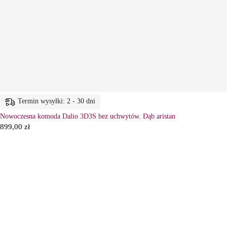
Termin wysyłki: 2 - 30 dni
Nowoczesna komoda Dalio 3D3S bez uchwytów. Dąb aristan
899,00
zł
6
Ł