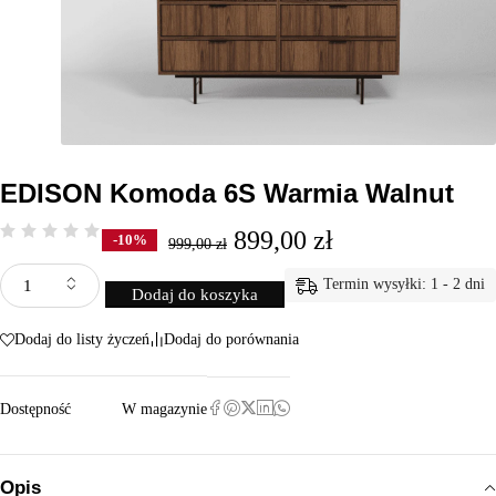
EDISON Komoda 6S Warmia Walnut
899,00
zł
-10%
999,00
zł
Termin wysyłki: 1 - 2 dni
Dodaj do koszyka
Dodaj do listy życzeń
Dodaj do porównania
Dostępność
W magazynie
Opis