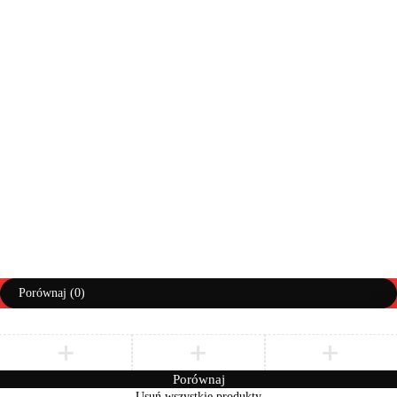
Moje zamówienia
Info doręczenia
Lista życzeń
Pomoc
Regulaminy
Polityka prywatności
Prawa autorskie ©AbiMeble. Wszelkie prawa zastrzeżone
Polityka Prywatności
Regulamin
Zwroty i Reklamacje
Porównaj
(0)
Porównaj
Usuń wszystkie produkty