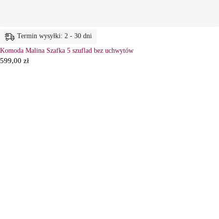
Termin wysyłki: 2 - 30 dni
Komoda Malina Szafka 5 szuflad bez uchwytów
599,00
zł
6
Ł