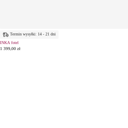
Termin wysyłki: 14 - 21 dni
INKA fotel
1 399,00
zł
6
Ł