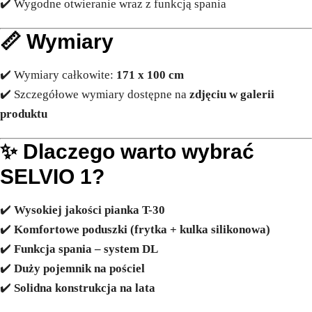
✔️ Wygodne otwieranie wraz z funkcją spania
📏
Wymiary
✔️ Wymiary całkowite:
171 x 100 cm
✔️ Szczegółowe wymiary dostępne na
zdjęciu w galerii
produktu
✨
Dlaczego warto wybrać
SELVIO 1?
✔️
Wysokiej jakości pianka T-30
✔️
Komfortowe poduszki (frytka + kulka silikonowa)
✔️
Funkcja spania – system DL
✔️
Duży pojemnik na pościel
✔️
Solidna konstrukcja na lata