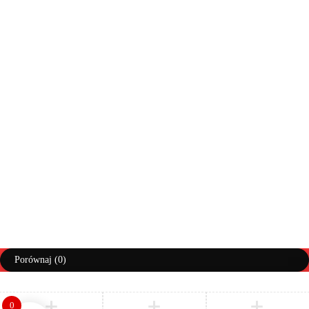
Moje konto
Zwroty
Moje zamówienia
Info doręczenia
Lista życzeń
Pomoc
Regulaminy
Polityka prywatności
Prawa autorskie ©AbiMeble. Wszelkie prawa zastrzeżone
Polityka Prywatności
Regulamin
Zwroty i Reklamacje
Porównaj
(0)
0