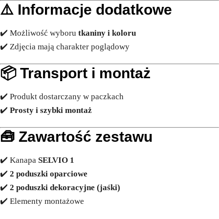
⚠️
Informacje dodatkowe
✔️ Możliwość wyboru
tkaniny i koloru
✔️ Zdjęcia mają charakter poglądowy
📦
Transport i montaż
✔️ Produkt dostarczany w paczkach
✔️
Prosty i szybki montaż
🧰
Zawartość zestawu
✔️ Kanapa
SELVIO 1
✔️
2 poduszki oparciowe
✔️
2 poduszki dekoracyjne (jaśki)
✔️ Elementy montażowe