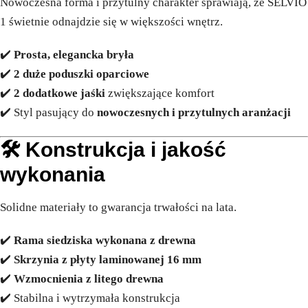
Nowoczesna forma i przytulny charakter sprawiają, że SELVIO
1 świetnie odnajdzie się w większości wnętrz.
✔️
Prosta, elegancka bryła
✔️
2 duże poduszki oparciowe
✔️
2 dodatkowe jaśki
zwiększające komfort
✔️ Styl pasujący do
nowoczesnych i przytulnych aranżacji
🛠️
Konstrukcja i jakość
wykonania
Solidne materiały to gwarancja trwałości na lata.
✔️
Rama siedziska wykonana z drewna
✔️
Skrzynia z płyty laminowanej 16 mm
✔️
Wzmocnienia z litego drewna
✔️ Stabilna i wytrzymała konstrukcja