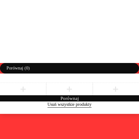
Prawa autorskie ©AbiMeble. Wszelkie prawa zastrzeżone
Polityka Prywatności
Regulamin
Zwroty i Reklamacje
Porównaj
(0)
Porównaj
Usuń wszystkie produkty