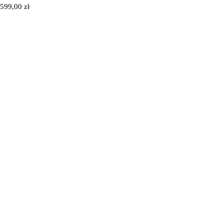
599,00
zł
6
Ł