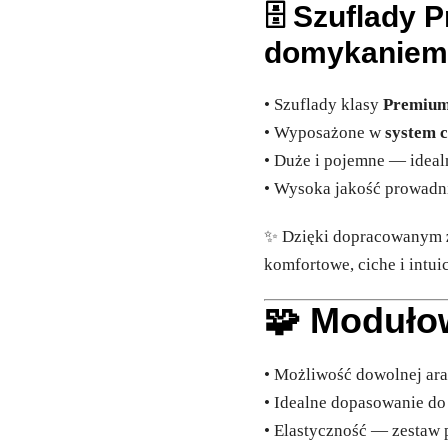
🗄️
Szuflady 
domykanie
• Szuflady klasy
Premium
• Wyposażone w
system 
• Duże i pojemne — ideal
• Wysoka jakość prowadni
✨ Dzięki dopracowanym
komfortowe, ciche i int
🧩 Moduło
• Możliwość dowolnej ara
• Idealne dopasowanie do
• Elastyczność — zestaw 