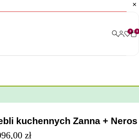
0
0
bli kuchennych Zanna + Neros
096,00
zł