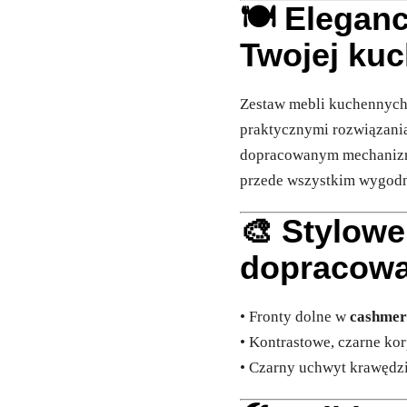
🍽️ Elegan
Twojej kuc
Zestaw mebli kuchennyc
praktycznymi rozwiązania
dopracowanym mechanizmo
przede wszystkim wygod
🎨 Stylowe
dopracowa
• Fronty dolne w
cashmer
• Kontrastowe, czarne ko
• Czarny uchwyt krawędzi