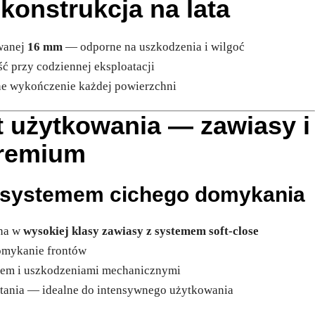
 konstrukcja na lata
owanej
16 mm
— odporne na uszkodzenia i wilgoć
ść przy codziennej eksploatacji
ne wykończenie każdej powierzchni
t użytkowania — zawiasy i
premium
 systemem cichego domykania
ona w
wysokiej klasy zawiasy z systemem soft-close
domykanie frontów
niem i uszkodzeniami mechanicznymi
stania — idealne do intensywnego użytkowania