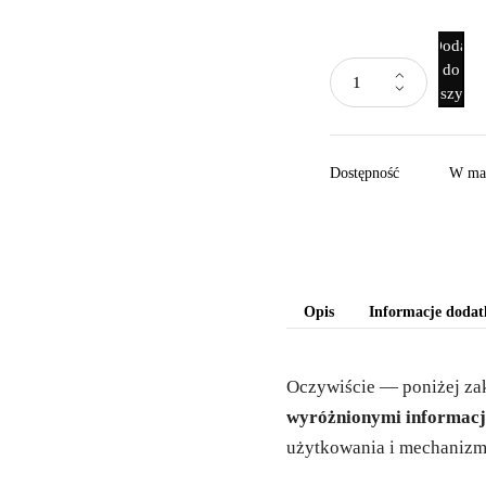
Dodaj
do
koszyka
Dostępność
W ma
Opis
Informacje doda
Oczywiście — poniżej za
wyróżnionymi informacj
użytkowania i mechanizm