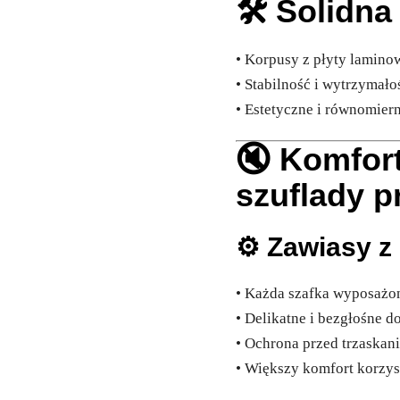
🛠️ Solidna
• Korpusy z płyty lamin
• Stabilność i wytrzymało
• Estetyczne i równomier
🔇 Komfor
szuflady 
⚙️
Zawiasy z
• Każda szafka wyposaż
• Delikatne i bezgłośne 
• Ochrona przed trzaska
• Większy komfort korzy