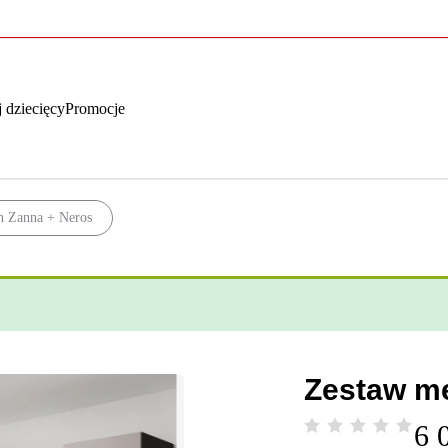
 dziecięcy
Promocje
h Zanna + Neros
Zestaw me
6 