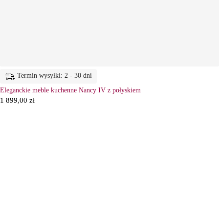
Termin wysyłki: 2 - 30 dni
Eleganckie meble kuchenne Nancy IV z połyskiem
1 899,00
zł
6
Ł