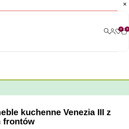
0
0
eble kuchenne Venezia III z
 frontów