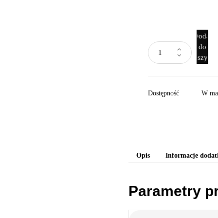
Dodaj
do
koszyka
Dostępność
W ma
Opis
Informacje doda
Parametry p