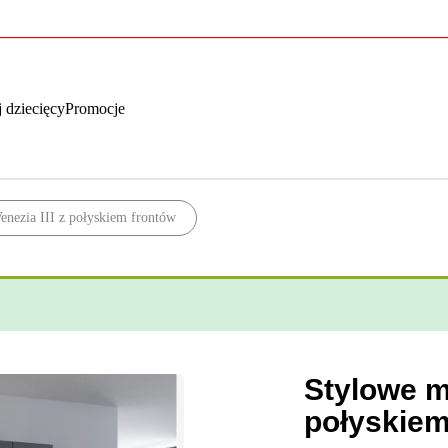
 dziecięcy
Promocje
nezia III z połyskiem frontów
Stylowe m
połyskiem