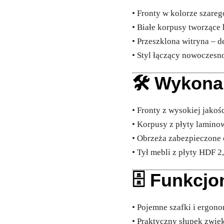
• Fronty w kolorze szare
• Białe korpusy tworzące
• Przeszklona witryna – 
• Styl łączący nowoczesn
🛠️ Wykona
• Fronty z wysokiej jakoś
• Korpusy z płyty laminow
• Obrzeża zabezpieczone
• Tył mebli z płyty HDF 
🗄️ Funkcj
• Pojemne szafki i ergon
• Praktyczny słupek zwię