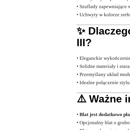
• Szuflady zapewniające
• Uchwyty w kolorze sreb
✨ Dlaczeg
III?
• Eleganckie wykończeni
• Solidne materiały i sta
• Przemyślany układ mod
• Idealne połączenie stylu
⚠️ Ważne i
•
Blat jest dodatkowo pła
• Opcjonalny blat o grub