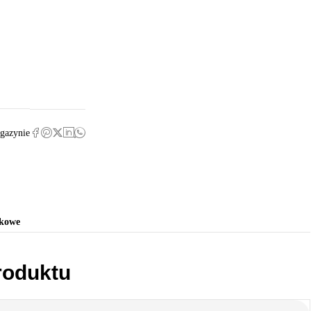
gazynie
tkowe
roduktu