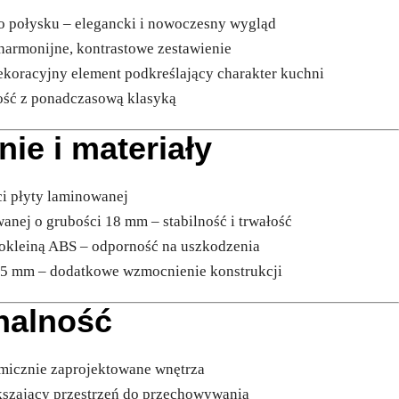
go połysku – elegancki i nowoczesny wygląd
 harmonijne, kontrastowe zestawienie
dekoracyjny element podkreślający charakter kuchni
ość z ponadczasową klasyką
nie i materiały
ci płyty laminowanej
anej o grubości 18 mm – stabilność i trwałość
 okleiną ABS – odporność na uszkodzenia
2,5 mm – dodatkowe wzmocnienie konstrukcji
onalność
omicznie zaprojektowane wnętrza
kszający przestrzeń do przechowywania