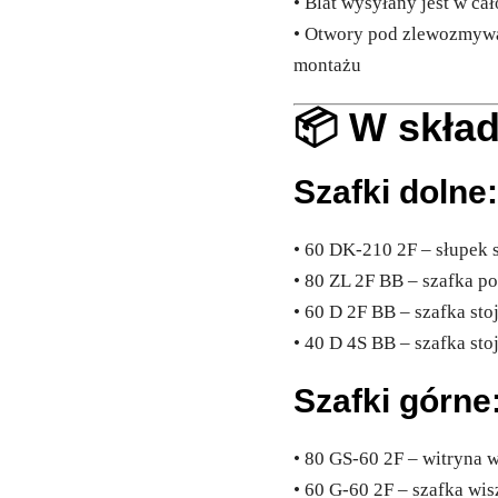
• Blat wysyłany jest w cał
• Otwory pod zlewozmywa
montażu
📦 W skła
Szafki dolne
• 60 DK-210 2F – słupek 
• 80 ZL 2F BB – szafka 
• 60 D 2F BB – szafka st
• 40 D 4S BB – szafka sto
Szafki górne
• 80 GS-60 2F – witryna 
• 60 G-60 2F – szafka wi