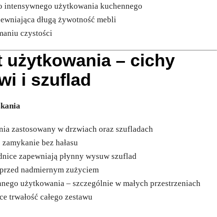
do intensywnego użytkowania kuchennego
apewniająca długą żywotność mebli
maniu czystości
 użytkowania – cichy
i i szuflad
skania
nia zastosowany w drzwiach oraz szufladach
e zamykanie bez hałasu
dnice zapewniają płynny wysuw szuflad
ć przed nadmiernym zużyciem
nnego użytkowania – szczególnie w małych przestrzeniach
ce trwałość całego zestawu