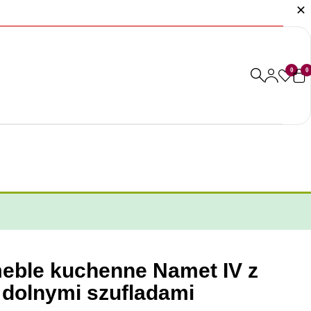
0
0
eble kuchenne Namet IV z
 dolnymi szufladami