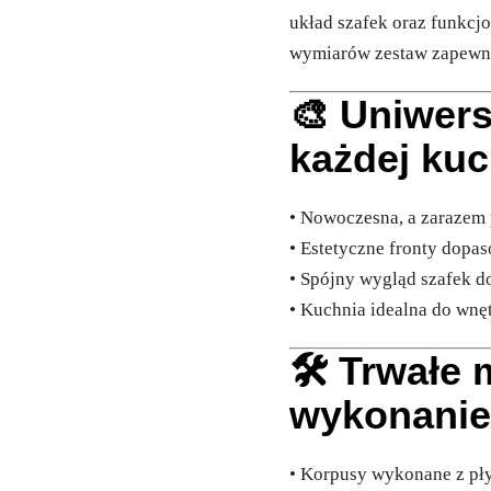
układ szafek oraz funkcj
wymiarów zestaw zapewni
🎨 Uniwers
każdej kuc
• Nowoczesna, a zarazem
• Estetyczne fronty dopa
• Spójny wygląd szafek d
• Kuchnia idealna do wnę
🛠️ Trwałe 
wykonani
• Korpusy wykonane z pł