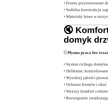
• Fronty przystosowane 
• Stabilna konstrukcja z
• Materiały łatwe w utrzy
🔇 Komfort
domyk drzw
🗄️
Płynna praca bez trza
• System cichego domyka
• Delikatne, kontrolowan
• Wysokiej jakości prowa
• Ochrona frontów i oku
• Wyższy komfort codzie
• Rozwiązanie zwiększają