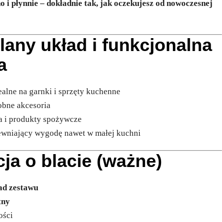
o i płynnie – dokładnie tak, jak oczekujesz od nowoczesnej
ślany układ i funkcjonalna
a
ealne na garnki i sprzęty kuchenne
robne akcesoria
ia i produkty spożywcze
wniający wygodę nawet w małej kuchni
cja o blacie (ważne)
ad zestawu
tny
ości