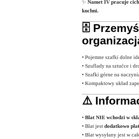
✨
Namet IV pracuje cich
kuchni.
🗄️ Przemy
organizacj
• Pojemne szafki dolne id
• Szuflady na sztućce i d
• Szafki górne na naczyn
• Kompaktowy układ zape
⚠️ Informa
•
Blat NIE wchodzi w skł
• Blat jest
dodatkowo pła
• Blat wysyłany jest w cał