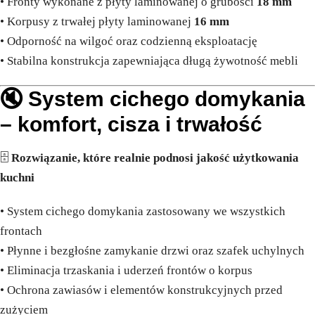
• Fronty wykonane z płyty laminowanej o grubości
18 mm
• Korpusy z trwałej płyty laminowanej
16 mm
• Odporność na wilgoć oraz codzienną eksploatację
• Stabilna konstrukcja zapewniająca długą żywotność mebli
🔇 System cichego domykania
– komfort, cisza i trwałość
🗄️
Rozwiązanie, które realnie podnosi jakość użytkowania
kuchni
• System cichego domykania zastosowany we wszystkich
frontach
• Płynne i bezgłośne zamykanie drzwi oraz szafek uchylnych
• Eliminacja trzaskania i uderzeń frontów o korpus
• Ochrona zawiasów i elementów konstrukcyjnych przed
zużyciem