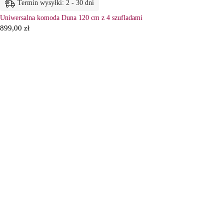
Termin wysyłki: 2 - 30 dni
Uniwersalna komoda Duna 120 cm z 4 szufladami
899,00
zł
6
Ł