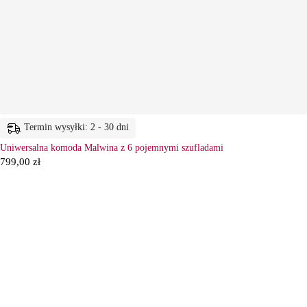
Termin wysyłki: 2 - 30 dni
Uniwersalna komoda Malwina z 6 pojemnymi szufladami
799,00
zł
6
Ł