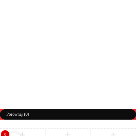
Moje konto
Zwroty
Moje zamówienia
Info doręczenia
Lista życzeń
Pomoc
Regulaminy
Polityka prywatności
Prawa autorskie ©AbiMeble. Wszelkie prawa zastrzeżone
Polityka Prywatności
Regulamin
Zwroty i Reklamacje
Porównaj
(0)
0