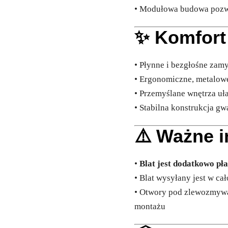
• Modułowa budowa pozwa
✨ Komfort
• Płynne i bezgłośne zam
• Ergonomiczne, metalow
• Przemyślane wnętrza uł
• Stabilna konstrukcja g
⚠️ Ważne i
•
Blat jest dodatkowo pła
• Blat wysyłany jest w cał
• Otwory pod zlewozmywa
montażu