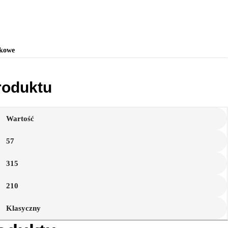
tkowe
roduktu
Wartość
57
315
210
Klasyczny