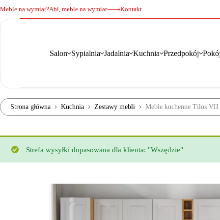
Meble na wymiar?
Abi, meble na wymiar
Kontakt
Salon
Sypialnia
Jadalnia
Kuchnia
Przedpokój
Pokój
Strona główna
Kuchnia
Zestawy mebli
Meble kuchenne Tilos VII
Strefa wysyłki dopasowana dla klienta: "Wszędzie"