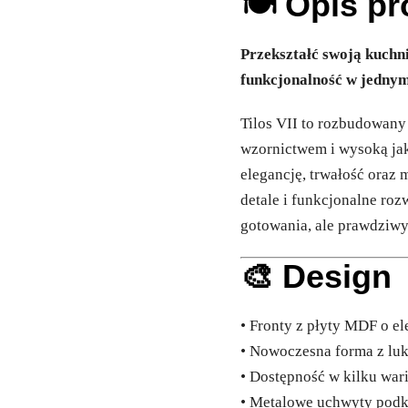
🍽️ Opis p
Przekształć swoją kuchnię
funkcjonalność w jedny
Tilos VII to rozbudowan
wzornictwem i wysoką jak
elegancję, trwałość ora
detale i funkcjonalne roz
gotowania, ale prawdziw
🎨 Design
• Fronty z płyty MDF o 
• Nowoczesna forma z lu
• Dostępność w kilku war
• Metalowe uchwyty podkr