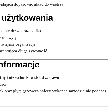
lająca dopasować układ do wnętrza
 użytkowania
ykanie drzwi oraz szuflad
e uchwyty
atwiające organizację
warantująca długą żywotność
nformacje
tny i nie wchodzi w skład zestawu
ości
k oraz płytę grzewczą należy wykonać samodzielnie podczas