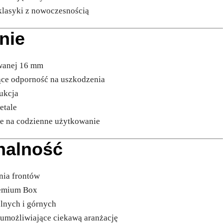
klasyki z nowoczesnością
nie
owanej 16 mm
ące odporność na uszkodzenia
rukcja
etale
ne na codzienne użytkowanie
onalność
nia frontów
remium Box
olnych i górnych
y umożliwiające ciekawą aranżację