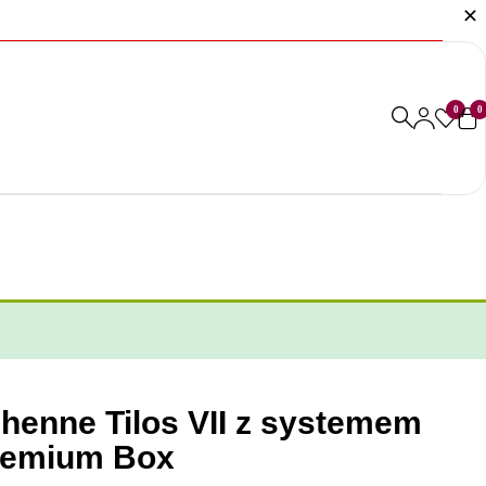
0
0
henne Tilos VII z systemem
Premium Box