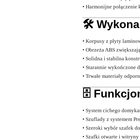
• Harmonijne połączenie 
🛠️ Wykona
• Korpusy z płyty lamin
• Obrzeża ABS zwiększaj
• Solidna i stabilna konst
• Starannie wykończone d
• Trwałe materiały odpor
🗄️ Funkcj
• System cichego domyka
• Szuflady z systemem P
• Szeroki wybór szafek d
• Szafki otwarte i witryn