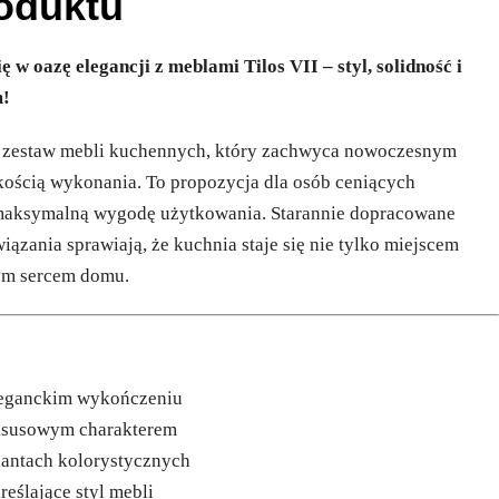
roduktu
 w oazę elegancji z meblami Tilos VII – styl, solidność i
m!
y zestaw mebli kuchennych, który zachwyca nowoczesnym
ością wykonania. To propozycja dla osób ceniących
z maksymalną wygodę użytkowania. Starannie dopracowane
wiązania sprawiają, że kuchnia staje się nie tylko miejscem
ym sercem domu.
eleganckim wykończeniu
ksusowym charakterem
iantach kolorystycznych
eślające styl mebli