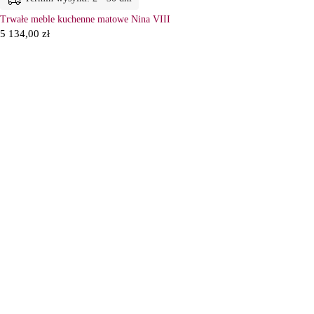
Trwałe meble kuchenne matowe Nina VIII
5 134,00
zł
6
Ł