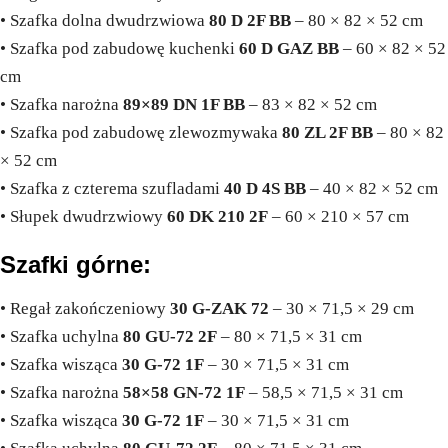
• Szafka dolna dwudrzwiowa
80 D 2F BB
– 80 × 82 × 52 cm
• Szafka pod zabudowę kuchenki
60 D GAZ BB
– 60 × 82 × 52
cm
• Szafka narożna
89×89 DN 1F BB
– 83 × 82 × 52 cm
• Szafka pod zabudowę zlewozmywaka
80 ZL 2F BB
– 80 × 82
× 52 cm
• Szafka z czterema szufladami
40 D 4S BB
– 40 × 82 × 52 cm
• Słupek dwudrzwiowy
60 DK 210 2F
– 60 × 210 × 57 cm
Szafki górne:
• Regał zakończeniowy
30 G-ZAK 72
– 30 × 71,5 × 29 cm
• Szafka uchylna
80 GU-72 2F
– 80 × 71,5 × 31 cm
• Szafka wisząca
30 G-72 1F
– 30 × 71,5 × 31 cm
• Szafka narożna
58×58 GN-72 1F
– 58,5 × 71,5 × 31 cm
• Szafka wisząca
30 G-72 1F
– 30 × 71,5 × 31 cm