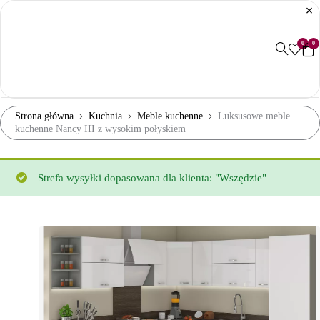
0
0
Strona główna
Kuchnia
Meble kuchenne
Luksusowe meble
kuchenne Nancy III z wysokim połyskiem
Strefa wysyłki dopasowana dla klienta: "Wszędzie"