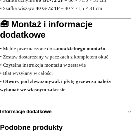
• Szafka uchylna
80 GU-72 2F
– 80 × 71,5 × 31 cm
• Szafka wisząca
40 G-72 1F
– 40 × 71,5 × 31 cm
🧰 Montaż i informacje
dodatkowe
• Meble przeznaczone do
samodzielnego montażu
• Zestaw dostarczany w paczkach z kompletem okuć
• Czytelna instrukcja montażu w zestawie
• Blat wysyłany w całości
•
Otwory pod zlewozmywak i płytę grzewczą należy
wykonać we własnym zakresie
Informacje dodatkowe
Podobne produkty