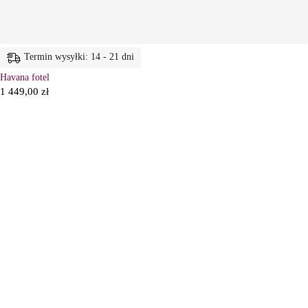
Termin wysyłki: 14 - 21 dni
Havana fotel
1 449,00
zł
6
Ł