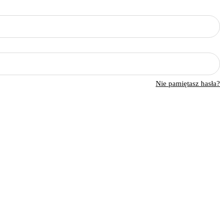
Nie pamiętasz hasła?
Konto
Informacje
Koszyk
Śledź zamówienie
Moje konto
Zwroty