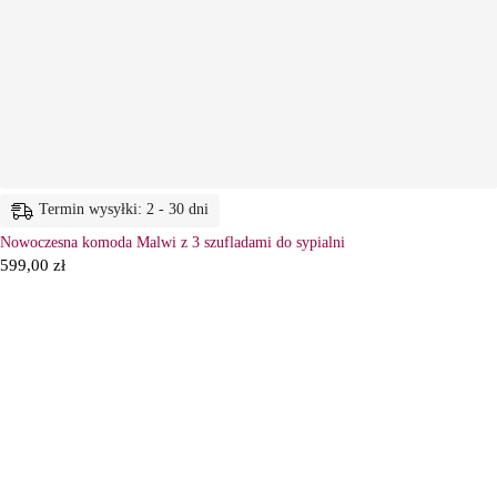
Termin wysyłki: 2 - 30 dni
Nowoczesna komoda Malwi z 3 szufladami do sypialni
599,00
zł
6
Ł