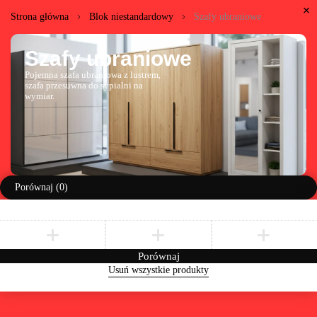
Strona główna
Blok niestandardowy
Szafy ubraniowe
Szafy ubraniowe
Pojemna szafa ubraniowa z lustrem,
szafa przesuwna do sypialni na
wymiar.
Porównaj
(0)
Porównaj
Usuń wszystkie produkty