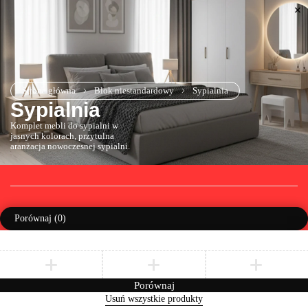
Strona główna
Blok niestandardowy
Sypialnia
Sypialnia
Komplet mebli do sypialni w
jasnych kolorach, przytulna
aranżacja nowoczesnej sypialni.
Porównaj
(0)
Porównaj
Usuń wszystkie produkty