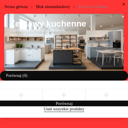
Strona główna
Blok niestandardowy
Zestawy kuchenne
Zestawy kuchenne
Gotowe zestawy mebli kuchennych,
tanie szafki kuchenne w kolorze
białym.
Porównaj
(0)
Porównaj
Usuń wszystkie produkty