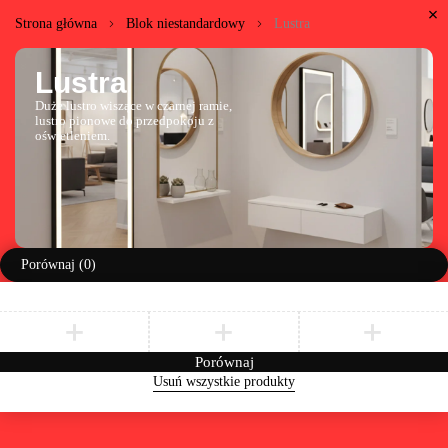
Strona główna
Blok niestandardowy
Lustra
Lustra
Duże lustro wiszące w czarnej ramie,
lustro pionowe do przedpokoju z
oświetleniem.
Porównaj
(0)
Porównaj
Usuń wszystkie produkty