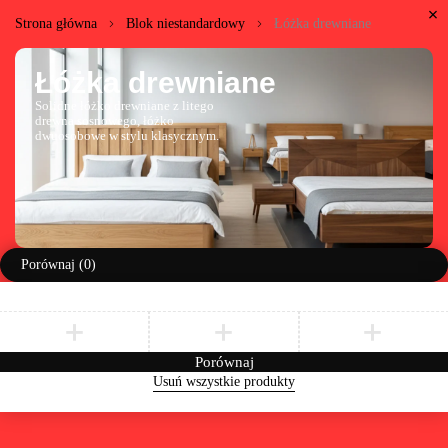
Strona główna
Blok niestandardowy
Łóżka drewniane
Łóżka drewniane
Solidne łóżko drewniane z litego
drewna sosnowego, łóżko
dwuosobowe w stylu klasycznym.
Porównaj
(0)
Porównaj
Usuń wszystkie produkty